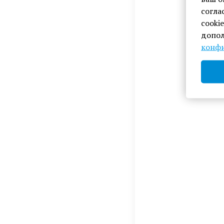
согла
cooki
допол
конфи