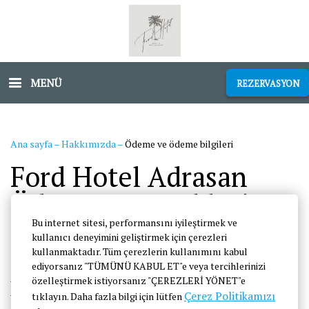
MENÜ
REZERVASYON
Ana sayfa
–
Hakkımızda
–
Ödeme ve ödeme bilgileri
Ford Hotel Adrasan
Ödeme Seçenekleri ve
Ödeme Detayları
Bu internet sitesi, performansını iyileştirmek ve
kullanıcı deneyimini geliştirmek için çerezleri
kullanmaktadır. Tüm çerezlerin kullanımını kabul
ediyorsanız "TÜMÜNÜ KABUL ET"e veya tercihlerinizi
özelleştirmek istiyorsanız "ÇEREZLERİ YÖNET"e
Banka bilgileri
Çerez Politikamızı
tıklayın. Daha fazla bilgi için lütfen