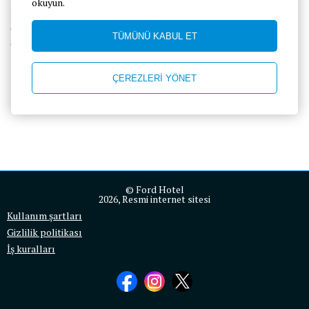
okuyun.
Ford Hotel Adrasan, konuklarına çeşitli ödeme seçenekleri sunar.
Güvenli ödeme süreçleriyle tatilinizin keyfini sorunsuz bir şekilde
TÜMÜNÜ KABUL ET
çıkarın.
ÇEREZLERİ YÖNET
© Ford Hotel
2026, Resmi internet sitesi
Kullanım şartları
Gizlilik politikası
İş kuralları