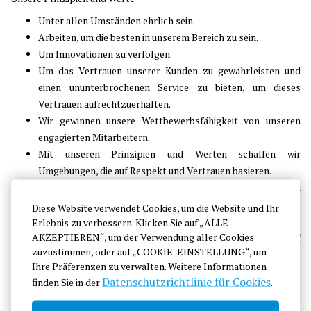
Unter allen Umständen ehrlich sein.
Arbeiten, um die besten in unserem Bereich zu sein.
Um Innovationen zu verfolgen.
Um das Vertrauen unserer Kunden zu gewährleisten und
einen ununterbrochenen Service zu bieten, um dieses
Vertrauen aufrechtzuerhalten.
Wir gewinnen unsere Wettbewerbsfähigkeit von unseren
engagierten Mitarbeitern.
Mit unseren Prinzipien und Werten schaffen wir
Umgebungen, die auf Respekt und Vertrauen basieren.
Wir geben keine Chance, Probleme im Teamgeist zu
entwickeln, wir handeln lösungsorientiert bei Problemen,
Diese Website verwendet Cookies, um die Website und Ihr
die auftreten können.
Erlebnis zu verbessern. Klicken Sie auf „ALLE
AKZEPTIEREN“, um der Verwendung aller Cookies
Wir streben immer nach Entwicklung, indem wir uns auf
zuzustimmen, oder auf „COOKIE-EINSTELLUNG“, um
nachhaltigen kommerziellen Erfolg konzentrieren.
Ihre Präferenzen zu verwalten. Weitere Informationen
Wir sind uns bewusst, dass wir ein integraler Bestandteil
Datenschutzrichtlinie für Cookies
finden Sie in der
.
unserer Umwelt und unserer Gesellschaft sind.