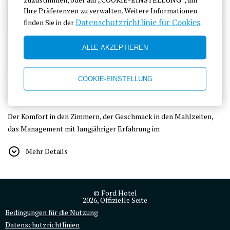
Ihre Präferenzen zu verwalten. Weitere Informationen
Datenschutzrichtlinie für Cookies
finden Sie in der
.
ALLE AKZEPTIEREN
COOKIE-EINSTELLUNG
Hotelmanagement
Der Komfort in den Zimmern, der Geschmack in den Mahlzeiten,
das Management mit langjähriger Erfahrung im
Hotelmanagement, die Definition der Unterkunft von Kopf bis Fuß
Mehr Details
zu erneuern, in Adrasan begrüßen wir Sie mit einem warmblütigen,
freundlichen und erfahrenen Team und versuchen, alle
notwendigen Einrichtungen zu bieten, damit Sie sich wie zu Hause
fühlen.
© Ford Hotel
2026, Offizielle Seite
Bedingungen für die Nutzung
Wir arbeiten hart daran, auf die Bedürfnisse und Erwartungen
Datenschutzrichtlinien