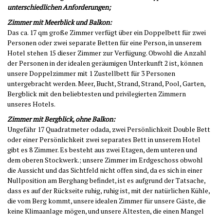
unterschiedlichen Anforderungen
;
Zimmer mit Meerblick und Balkon:
Das ca. 17 qm große Zimmer verfügt über ein Doppelbett für zwei
Personen oder zwei separate Betten für eine Person, in unserem
Hotel stehen 15 dieser Zimmer zur Verfügung. Obwohl die Anzahl
der Personen in der idealen geräumigen Unterkunft 2 ist, können
unsere Doppelzimmer mit 1 Zustellbett für 3 Personen
untergebracht werden. Meer, Bucht, Strand, Strand, Pool, Garten,
Bergblick mit den beliebtesten und privilegierten Zimmern
unseres Hotels.
Zimmer mit Bergblick, ohne Balkon:
Ungefähr 17 Quadratmeter
o
dada,
zwei
Persönlichkeit
Double
Bett
oder
einer
Persönlichkeit
zwei
separates Bett
in unserem Hotel
gibt es 8 Zimmer. Es besteht aus zwei Etagen, dem unteren und
dem oberen Stockwerk.;
unsere Zimmer im Erdgeschoss
obwohl
die Aussicht und das Sichtfeld nicht offen sind, da es sich in einer
Nullposition am Berghang befindet, ist es aufgrund der Tatsache,
dass es auf der Rückseite ruhig, ruhig ist, mit der natürlichen Kühle,
die vom Berg kommt, unsere idealen Zimmer für unsere Gäste, die
keine Klimaanlage mögen, und unsere Ältesten, die einen Mangel