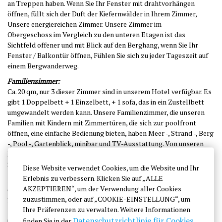
an Treppen haben. Wenn Sie Ihr Fenster mit drahtvorhängen
öffnen, füllt sich der Duft der Kiefernwälder in Ihrem Zimmer,
Unsere energiereichen Zimmer.
Unsere Zimmer im
Obergeschoss
im Vergleich zu den unteren Etagen ist das
Sichtfeld offener und mit Blick auf den Berghang, wenn Sie Ihr
Fenster / Balkontür öffnen, Fühlen Sie sich zu jeder Tageszeit auf
einem Bergwanderweg.
Familienzimmer:
Ca. 20 qm, nur 3 dieser Zimmer sind in unserem Hotel verfügbar. Es
gibt 1 Doppelbett + 1 Einzelbett, + 1 sofa, das in ein Zustellbett
umgewandelt werden kann. Unsere Familienzimmer, die unseren
Familien mit Kindern mit Zimmertüren, die sich zur poolfront
öffnen, eine einfache Bedienung bieten, haben Meer -, Strand -, Berg
-, Pool -, Gartenblick, minibar und TV-Ausstattung. Von unseren
Idealen Zimmern, in denen unsere Familien mit Kindern mit Ruhe,
Sicherheit und Vergnügen untergebracht werden können.
Diese Website verwendet Cookies, um die Website und Ihr
Erlebnis zu verbessern. Klicken Sie auf „ALLE
Suiten / Zimmer mit Verbindungstür:
AKZEPTIEREN“, um der Verwendung aller Cookies
Ca. 28 Quadratmeter, von diesen Zimmern in unserem
zuzustimmen, oder auf „COOKIE-EINSTELLUNG“, um
Hotel
nur
zwei
Menstruation verfügbar. Es besteht aus zwei
Ihre Präferenzen zu verwalten. Weitere Informationen
Zimmern ohne Verbindungstüren, mit einem Doppelbett (1 in
Datenschutzrichtlinie für Cookies
finden Sie in der
.
jedem Zimmer) + 1 sofa, das in ein Zustellbett umgewandelt